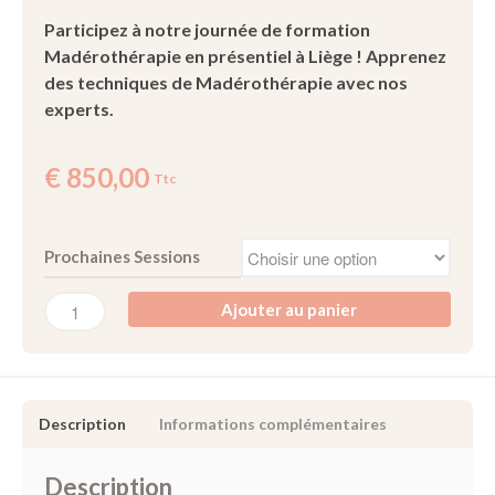
Madérothérapie pour nuits
Participez à notre journée de formation
paisibles
Madérothérapie en présentiel à Liège ! Apprenez
Madérothérapie soulage
des techniques de Madérothérapie avec nos
douleurs
experts.
Madérothérapie détox
lymphatique
€
850,00
Madérothérapie et remodelage
Ttc
corporel
Madérothérapie et
performance sportive
Prochaines Sessions
Ajouter au panier
Description
Informations complémentaires
avril 2025
mars 2025
Description