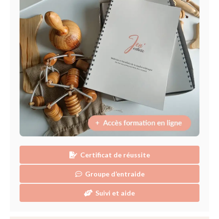
Massage femme enceinte
Tarifs
Tarifs – Epilation Définitive
Tarifs – Madérothérapie
Tarifs – Vacuslim
Tarifs – Cryolipolyse
Tarifs – EMT Bodyshape
Tarifs – Massage Femme Enceinte
Carte-cadeau
Réservation
Certificat de réussite
Groupe d’entraide
Suivi et aide