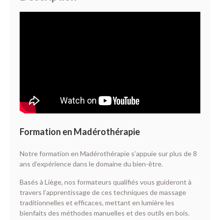
Non classé
Connexion
Flux des publications
Flux des commentaires
Site de WordPress-FR
Formation en Madérothérapie
Notre formation en Madérothérapie s’appuie sur plus de 8
ans d’expérience dans le domaine du bien-être.
Basés à Liège, nos formateurs qualifiés vous guideront à
travers l’apprentissage de ces techniques de massage
traditionnelles et efficaces, mettant en lumière les
bienfaits des méthodes manuelles et des outils en bois.